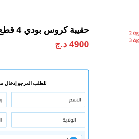
حقيبة كروس بودي 4 قطع
4900
د.ج
للطلب المرجو إدخال مع