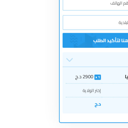
ا
2900
د.ج
1
إختر الولاية
د.ج