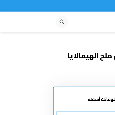
ملح الهيمالايا
علوماتك أسفله