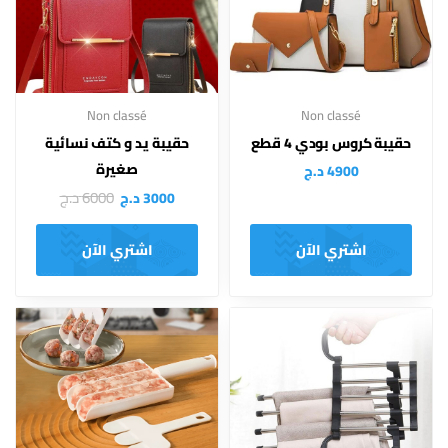
Non classé
Non classé
حقيبة كروس بودي 4 قطع
حقيبة يد و كتف نسائية
صغيرة
4900
د.ج
6000
د.ج
3000
د.ج
اشتري الآن
اشتري الآن