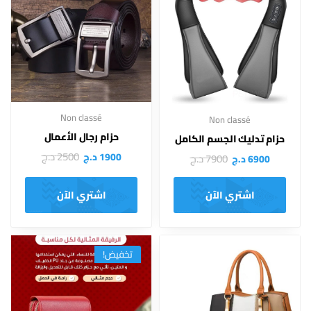
Non classé
Non classé
حزام رجال الأعمال
حزام تدليك الجسم الكامل
2500
د.ج
1900
د.ج
7900
د.ج
6900
د.ج
اشتري الآن
اشتري الآن
تخفيض!