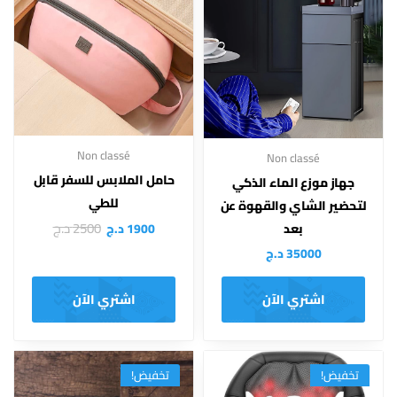
Non classé
Non classé
حامل الملابس للسفر قابل
جهاز موزع الماء الذكي
للطي
لتحضير الشاي والقهوة عن
2500
د.ج
1900
د.ج
بعد
35000
د.ج
اشتري الآن
اشتري الآن
تخفيض!
تخفيض!