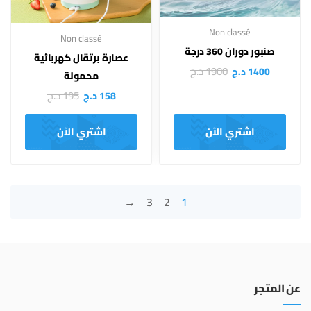
Non classé
Non classé
صنبور دوران 360 درجة
عصارة برتقال كهربائية
1900
د.ج
1400
د.ج
محمولة
195
د.ج
158
د.ج
اشتري الآن
اشتري الآن
←
3
2
1
عن المتجر