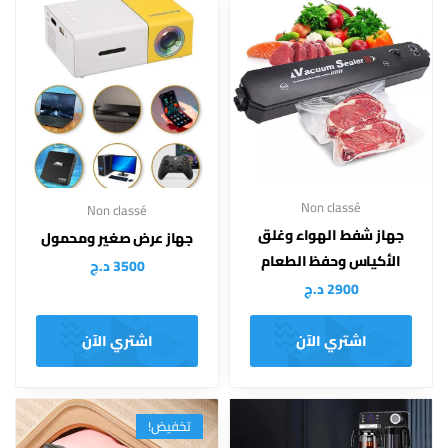
Non classé
Non classé
جهاز شفط الهواء وغلق
جهاز عرض صغير ومحمول
الأكياس وحفظ الطعام
3500
د.ج
2900
د.ج
اشتري الآن
اشتري الآن
تخفيض!