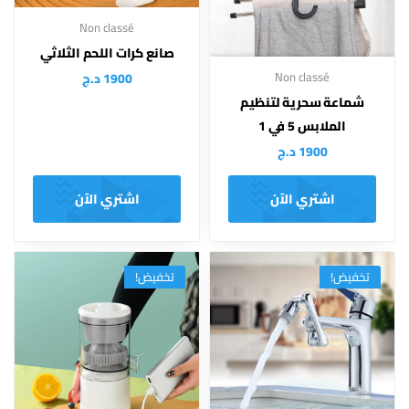
Non classé
صانع كرات اللحم الثلاثي
Non classé
1900
د.ج
شماعة سحرية لتنظيم
الملابس 5 في 1
1900
د.ج
اشتري الآن
اشتري الآن
تخفيض!
تخفيض!